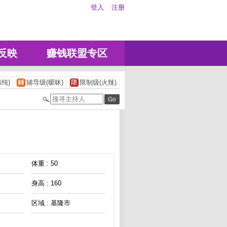
登入
注册
反映
赚钱联盟专区
纯)
辅导级(暧昧)
限制级(火辣)
体重 : 50
身高 : 160
区域 : 基隆市