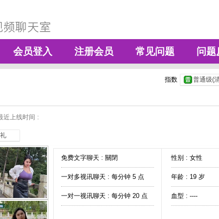
会员登入
注册会员
常见问题
问题
指数
普通级(清
最近上线时间 :
礼
免费文字聊天 :
關閉
性别 : 女性
一对多视讯聊天 :
每分钟 5 点
年龄 : 19 岁
一对一视讯聊天 :
每分钟 20 点
血型 : ----