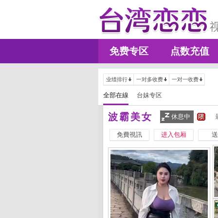
免费专区
点数充值
业绩排行
一对多收费
一对一收费
全部在線
台妹专区
波霸美女
休息中
免費視訊
进入包厢
送