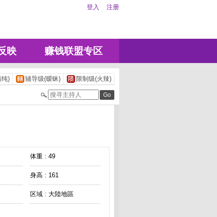
登入
注册
反映
赚钱联盟专区
纯)
辅导级(暧昧)
限制级(火辣)
体重 : 49
身高 : 161
区域 : 大陸地區