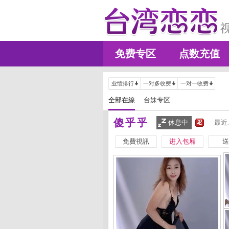
免费专区
点数充值
业绩排行
一对多收费
一对一收费
全部在線
台妹专区
傻乎乎
休息中
最近
免費視訊
进入包厢
送