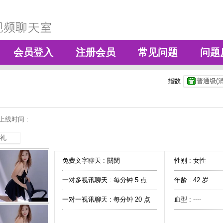
会员登入
注册会员
常见问题
问题
指数
普通级(清
上线时间 :
礼
免费文字聊天 :
關閉
性别 : 女性
一对多视讯聊天 :
每分钟 5 点
年龄 : 42 岁
一对一视讯聊天 :
每分钟 20 点
血型 : ----