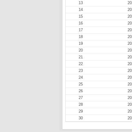
13
20
14
20
15
20
16
20
17
20
18
20
19
20
20
20
21
20
22
20
23
20
24
20
25
20
26
20
27
20
28
20
29
20
30
20