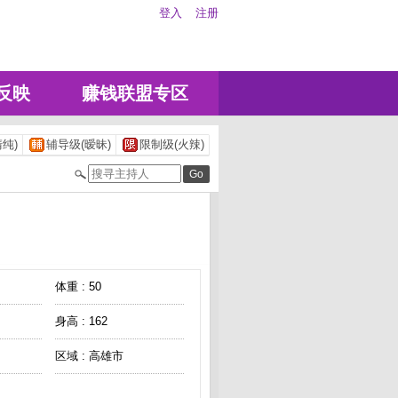
登入
注册
反映
赚钱联盟专区
纯)
辅导级(暧昧)
限制级(火辣)
体重 : 50
身高 : 162
区域 : 高雄市