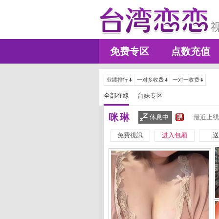
免费专区
点数充值
业绩排行
一对多收费
一对一收费
全部在線
台妹专区
咪琳
休息中
最近上线
免費視訊
进入包厢
送