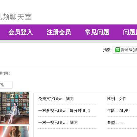
会员登入
注册会员
常见问题
问题
指数
普通级(清
时间 :
礼
免费文字聊天 :
關閉
性别 : 女性
一对多视讯聊天 :
每分钟 8 点
年龄 : 28 岁
一对一视讯聊天 :
關閉
血型 : ----